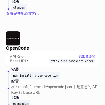
启动
⧉
claude
查看完整配置文档
→
OpenCode
API Key:
获取并设置
Base URL:
https://cp.compshare.cn/v1
安装
⧉
npm install -g opencode-ai
配置
在 ~/.config/opencode/opencode.json 中配置您的 API
Key 和 Base URL
启动
⧉
opencode