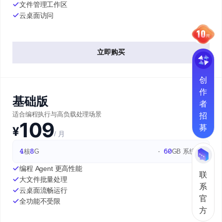
文件管理工作区
云桌面访问
立即购买
创
作
基础版
者
招
适合编程执行与高负载处理场景
109
募
¥
/ 月
4
核
8
G
60
GB 系统盘
编程 Agent 更高性能
联
大文件批量处理
系
云桌面流畅运行
官
全功能不受限
方