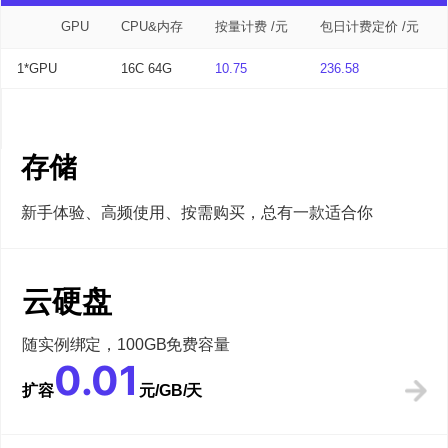
GPU
CPU&内存
按量计费 /元
包日计费定价 /元
1*GPU
16C 64G
10.75
236.58
存储
新手体验、高频使用、按需购买，总有一款适合你
云硬盘
随实例绑定，100GB免费容量
0.01
扩容
元/GB/天