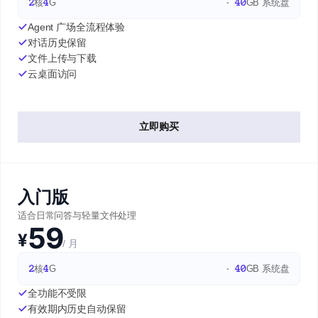
2
核
4
G
40
GB 系统盘
Agent 广场全流程体验
对话历史保留
文件上传与下载
云桌面访问
立即购买
入门版
适合日常问答与轻量文件处理
59
¥
/ 月
2
核
4
G
40
GB 系统盘
全功能不受限
有效期内历史自动保留