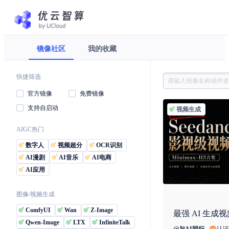
镜像社区
我的收藏
优云智算镜像社区 - 海量AI模
快捷筛选
官方镜像
免费镜像
支持自启动
视频生成
AIGC热门
数字人
视频超分
OCR识别
AI漫剧
AI音乐
AI电商
AI应用
图像/视频生成
ComfyUI
Wan
Z-Image
Qwen-Image
LTX
InfiniteTalk
认证