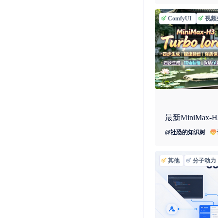
ComfyUI
视频
@
社恐的知识树
其他
分子动力