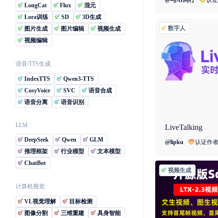
@
与AI同行
LongCat
Flux
混元
Lora训练
SD
3D生成
数字人
图片生成
图片编辑
视频生成
视频编辑
语音/TTS生成
IndexTTS
Qwen3-TTS
CosyVoice
SVC
语音合成
语音分离
语音识别
LLM
LiveTalking
DeepSeek
Qwen
GLM
认证作
@
lipku
推理框架
行业模型
文本模型
ChatBot
视频生成
计算机视觉
VL视觉理解
目标检测
图像分割
三维重建
具身智能