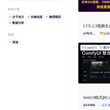
科学计算
分子动力
生物信息
物理模拟
数据分析
认证
@
与AI同行
其他
其他
ComfyUI
图片
8
@
IAI666