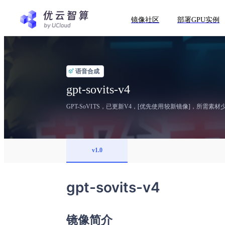
镜像社区
部署GPU实例
语音合成
gpt-sovits-v4
GPT-SoVITS，已更新V4，[优先使用较新镜像]，所
v1.0
gpt-sovits-v4
镜像简介