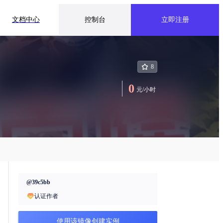
文档中心
控制台
立即注册
8
0
元
/
小时
@
39c5bb
认证作者
使用该镜像创建实例