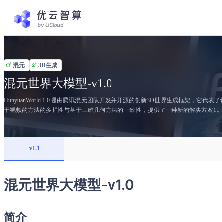
混元
3D生成
混元世界大模型-v1.0
HunyuanWorld 1.0 是由腾讯混元团队开发并开源的创新3D世界生成框架
于视频的方法的多样性与基于三维几何方法的一致性，提供了一种新的解决方案1。 核心功能上，HunyuanWorld 1.0 提供了以下三大优势： 沉浸式体验：利用全景图像作为360°的世界
理，提供了全方位的沉浸式视觉体验。 工业级兼容性：支持将生成的3D场景导出为标准网格格
增强了模型的实用性和灵活性。 增强交互性：采用解耦式的物体表示方法，实现了对场
1.0 利用了先进的语义分层3D网格表征技术和两阶段生成范式，即首先通过一个特制的3
v1.1
构建。这种架构不仅能够从文本描述或图片输入中生成高质量的3D全景图，还能够处理复杂的场景分解与
的应用场景广泛，涵盖了虚拟现实（VR）、物理仿真、游戏开发以及交互式内容创
的3D内容创作新时代的到来7。 综上所述，HunyuanWorld 1.0 不仅是一个技术上的飞跃，也是一个开启未来无限可能的关键里程碑，为创作者提供了前所未有的能力去探索和创建数字世
界。
混元世界大模型-v1.0
简介